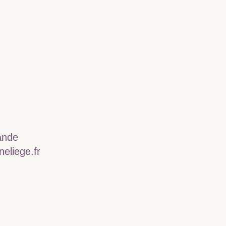
ande
eliege.fr